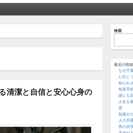
メ
検索
イ
ン
サ
イ
ド
バ
ー
最近の投
ウ
なぜ千
ィ
た目と
ジ
知られ
ェ
る清潔と自信と安心心身の
包茎手
ッ
誰にも
ト
エ
人生を
リ
実
ア
知識ゼ
人の共
男の劣
手術が