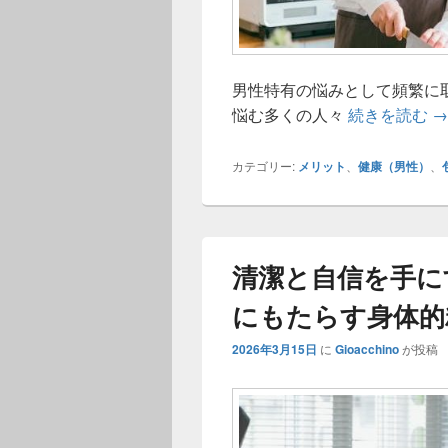
男性特有の悩みとして頻繁に
包
悩む多くの人々
続きを読む
→
カテゴリー:
メリット
、
健康（男性）
、
清潔と自信を手に
にもたらす身体的
2026年3月15日
に
Gioacchino
が投稿