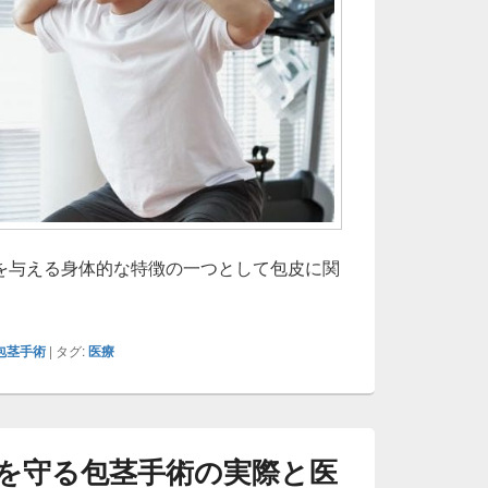
を与える身体的な特徴の一つとして包皮に関
潔と自信を手にするための包茎手術が男性にもたらす身体的精
包茎手術
|
タグ:
医療
を守る包茎手術の実際と医