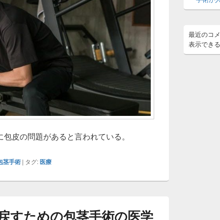
最近のコ
表示でき
に包皮の問題があると言われている。
包茎手術
|
タグ:
医療
戻すための包茎手術の医学