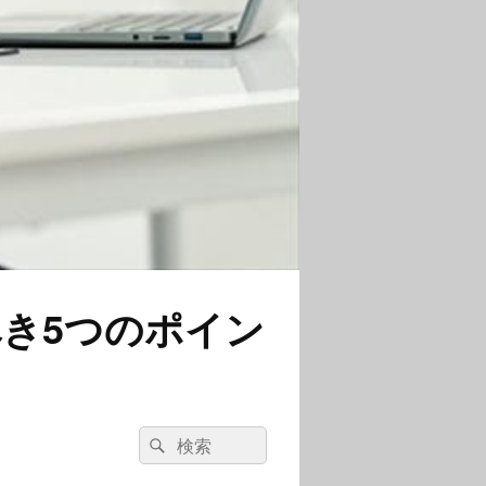
き5つのポイン
検
検
索:
索