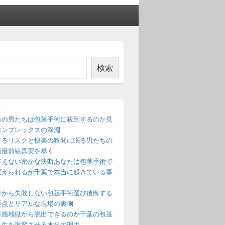
検索
稿
葉の男たちは包茎手術に殺到するのか見
コンプレックスの深淵
ざるリスクと快楽の狭間に眠る男たちの
術最前線真実を暴く
言えない密かな決断あなたは包茎手術で
変えられるか千葉で本当に起きている事
ロから失敗しない包茎手術選び後悔する
通点とリアルな現場の裏側
等感地獄から脱出できるのか千葉の包茎
人生を激変させる本当の理由