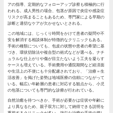
アの指導、定期的なフォローアップ診察も積極的に行
われる。成人男性の場合、包茎が原因で炎症や感染症
リスクが高まることもあるため、専門家による早期の
診断と適切なケアが欠かせないとされる。
この地域には、じっくり時間をかけて患者の疑問や不
安を解消する相談体制が特徴的なクリニックもある。
手術の種類についても、包皮の状態や患者の希望に基
づき、環状切除法や複合型の術式などが選べる。ナチ
ュラルな仕上がりや傷が目立たないよう工夫を凝らす
ケースも増えている。手術費用や通院期間など経済面
や生活上の不便にも十分配慮されており、「治療＝生
活改善」を掲げた姿勢は地域医療の信頼につながって
いる。幅広い年齢層の患者に対応する観点から、小児
の包茎についても専門的な診療が行われている。
自然治癒を待つべきか、手術が必要かは症状や年齢に
より異なるため、親子双方に対して納得できる説明を
重視するクリニックが多い。強引な治療や手術の押し