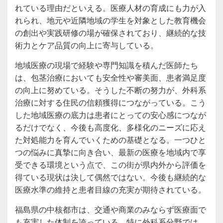
れている理由だといえる。医療人材の育成にも力が入
れられ、地元や近隣地域の学生を対象とした教育機会
の創出や実践研修の場が確保されており、継続的な技
術力とケア品質の向上に寄与している。
地域医療の現場で経験や専門知識を積んだ医師たち
は、包茎治療においても安全性や審美面、患者満足度
の向上に努めている。そうした不断の努力が、外科系
治療に対する住民の信頼獲得につながっている。こう
した地域医療の底力は患者にとっての安心感につなが
るだけでなく、今後も高度化、多様化のニーズに応え
た対処能力を育んでいくための基礎となる。一つひと
つの悩みに真摯に向き合い、最新の医療を地域内で享
受できる環境という点で、この街が県内外から評価を
得ている現状は決して偶然ではない。今後も継続的な
医療水準の維持と患者目線の充実が期待されている。
福島県の中核都市は、交通や商業のみならず医療面で
も充実した体制を誇っている。特に外科系分野では、