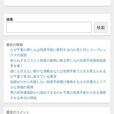
稿:
メ
検索
イ
ン
検索
サ
イ
ド
バ
最近の投稿
ー
なぜ千葉の男たちは包茎手術に殺到するのか見た目とコンプレッ
ウ
クスの深淵
ィ
知られざるリスクと快楽の狭間に眠る男たちの包茎手術最前線真
ジ
実を暴く
ェ
ッ
誰にも言えない密かな決断あなたは包茎手術で人生を変えられる
ト
か千葉で本当に起きている事実
エ
知識ゼロから失敗しない包茎手術選び後悔する人の共通点とリア
リ
ルな現場の裏側
ア
男の劣等感地獄から脱出できるのか千葉の包茎手術が人生を激変
させる本当の理由
最近のコメント