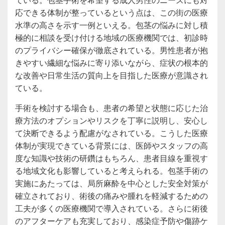
応できる体制が整っているという点は、この街の医療
水準の高さを示す一例といえる。包茎の悩みに対し積
極的に相談を受け付ける地域の医療機関では、初診時
のプライバシー確保が徹底されている。男性患者が抱
きやすい繊細な悩みに寄り添いながら、症状の根本的
な改善や日常生活の質向上を目指した医療が意識され
ている。
手術を検討する場合も、患者の希望と状態に応じた治
療方法のオプションやリスクを丁寧に説明し、安心し
て決断できるよう配慮がなされている。こうした医療
体制が実現できている背景には、医師やスタッフの高
度な知識や技術の研鑽はもちろん、患者目線を重視す
る地域文化も影響していると考えられる。包茎手術の
実施にあたっては、局所麻酔を中心とした安全対策が
確立されており、術後の痛みや腫れを軽減するための
工夫が多くの医療機関で導入されている。さらに術後
のアフターケアも充実しており、感染症予防や傷跡ケ