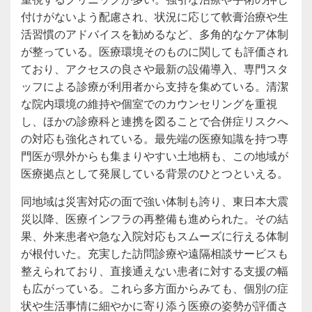
付けがないよう配慮され、状況に応じて軟膏治療や生
活習慣のアドバイスを勧めるなど、多角的なケア体制
が整っている。医療環境そのものに関しても評価され
ており、アクセスの良さや最新の設備導入、専門スタ
ッフによる診療が利用者から支持を集めている。清潔
な院内環境の維持や個室でのカウンセリングを重視
し、ほかの診療科と連携を図ることで合併症リスクへ
の対応も強化されている。最先端の医療知識を持つ専
門医が県外からも集まりやすい土地柄も、この地域が
医療拠点として発展している背景のひとつといえる。
同地域は災害対応の面で強い体制も誇り、東日本大震
災以降、医療インフラの再整備も進められた。その結
果、外来患者や急な入院対応もスムーズに行える体制
が根付いた。充実した訪問診療や遠隔相談サービスも
整えられており、直接通えない患者に対する支援の幅
も広がっている。これら多方面からみても、個別の症
状や生活事情に細やかに寄り添う医療の姿勢が評価さ