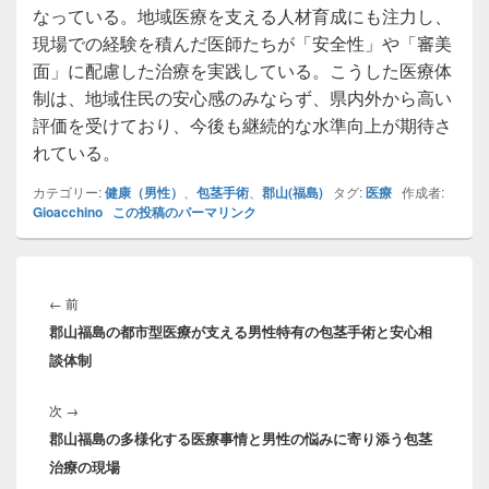
なっている。地域医療を支える人材育成にも注力し、
現場での経験を積んだ医師たちが「安全性」や「審美
面」に配慮した治療を実践している。こうした医療体
制は、地域住民の安心感のみならず、県内外から高い
評価を受けており、今後も継続的な水準向上が期待さ
れている。
カテゴリー:
健康（男性）
、
包茎手術
、
郡山(福島)
タグ:
医療
作成者:
Gioacchino
この投稿のパーマリンク
投
稿
前
←
前
ナ
郡山福島の都市型医療が支える男性特有の包茎手術と安心相
の
ビ
談体制
投
ゲ
稿:
ー
次
次
→
シ
郡山福島の多様化する医療事情と男性の悩みに寄り添う包茎
の
ョ
治療の現場
投
ン