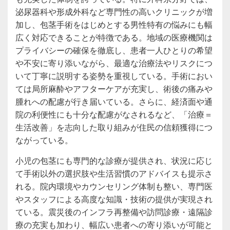
泌尿器科や形成外科など専門性の高いクリニックが増
加し、包茎手術をはじめとする男性特有の悩みにも幅
広く対応できることが特徴である。地域の医療機関は
プライバシーの確保を徹底し、患者一人ひとりの希望
や不安に寄り添いながら、最適な治療法やリスクにつ
いて丁寧に説明する姿勢を重視している。手術におい
ては局所麻酔やアフターケアが充実し、術後の痛みや
腫れへの配慮が行き届いている。さらに、経済面や通
院の利便性にも十分な配慮がなされるなど、「治療＝
生活改善」を志向した取り組みが住民の信頼獲得につ
ながっている。
小児の包茎にも専門的な診療が提供され、状況に応じ
て手術以外の選択肢や生活習慣のアドバイスも提示さ
れる。院内環境やカウンセリング体制も整い、専門医
やスタッフによる高度な知識・技術の提供が実現され
ている。震災後のインフラ再整備や訪問診療・遠隔診
療の充実も加わり、幅広い患者への寄り添いが可能と