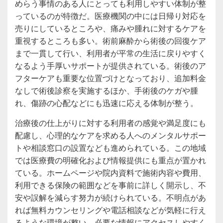
めらう事情のある人にとっても利用しやすい体制が整
っているのが特徴だ。医療機関の中には日帰り対応を
売りにしているところや、痛みや腫れに対するケアを
重視するところも多い。術前麻酔から術後の回復ケア
まで一貫して行い、利用者が平常の生活に戻りやすく
なるよう手厚いサポートが提供されている。術後のア
フターケアも重要な位置づけとなっており、追加料金
なしで術後診察を実施するほか、手術後のケガや腫
れ、傷跡の心配などにも迅速に応える体制が整う。
治療後の仕上がりに対する利用者の感覚や満足度にも
配慮し、心理的なケアを求める人へのメンタルサポー
トや相談窓口の設置なども進められている。この地域
では医療費の明確化および情報提供にも重点が置かれ
ている。ホームページや院内資料で施術内容や費用、
利用できる保険の範囲などを事前に詳しく開示し、不
安や誤解を減らす努力が続けられている。不明点があ
れば無料カウンセリングや電話相談などが気軽に行え
るような環境が整い、必要な情報にアクセスしやすく