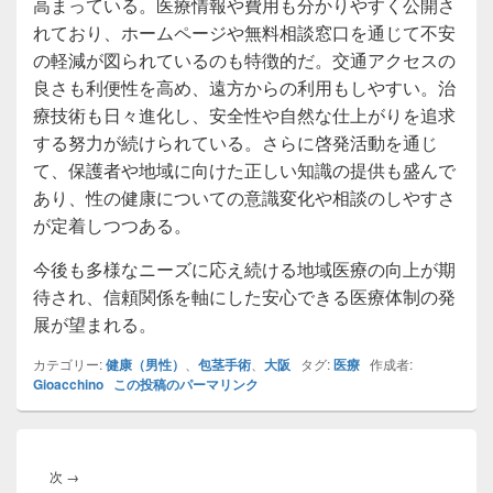
高まっている。医療情報や費用も分かりやすく公開さ
れており、ホームページや無料相談窓口を通じて不安
の軽減が図られているのも特徴的だ。交通アクセスの
良さも利便性を高め、遠方からの利用もしやすい。治
療技術も日々進化し、安全性や自然な仕上がりを追求
する努力が続けられている。さらに啓発活動を通じ
て、保護者や地域に向けた正しい知識の提供も盛んで
あり、性の健康についての意識変化や相談のしやすさ
が定着しつつある。
今後も多様なニーズに応え続ける地域医療の向上が期
待され、信頼関係を軸にした安心できる医療体制の発
展が望まれる。
カテゴリー:
健康（男性）
、
包茎手術
、
大阪
タグ:
医療
作成者:
Gioacchino
この投稿のパーマリンク
投
稿
次
次
→