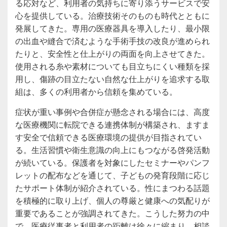
る応対など、利用者の気持ちに寄り添うサービスで安
心を提供している。治療技術そのものも時代とともに
発展してきた。専用の医療器具を導入したり、最小限
の出血や縫合で済むような手術手技の改良が進められ
たりと、安全性と仕上がりの両面を向上させてきた。
使用される糸や素材についても目立ちにくい種類を採
用し、傷跡の目立たない自然な仕上がりを追求する取
組は、多くの利用者から信頼を集めている。
症状が重い事例や合併症が懸念される場合には、高度
な医療機関に転院できる連携体制が構築され、ますま
す安全で信頼できる医療環境の提供が目指されてい
る。生活習慣や衛生意識の向上にもつながる啓発活動
が続いている。保護者を対象にしたセミナーやパンフ
レットの配布などを通じて、子どもの発育段階に応じ
たサポート体制が紹介されている。性にまつわる話題
を積極的に取り上げ、個人の尊厳と健康への気配りが
重要であることが強調されてきた。こうした努力の中
で、医療従事者と利用者の距離は徐々に縮まり、相談