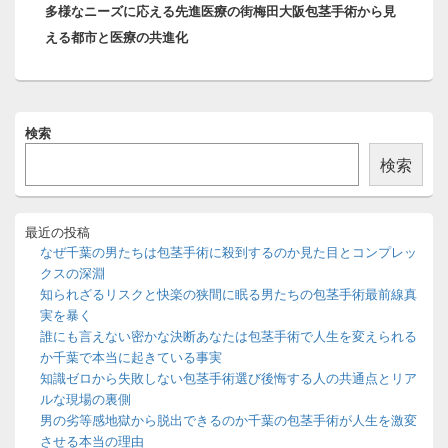
ナ
多様なニーズに応える先進医療の街梅田大阪包茎手術から見
の
ビ
える都市と医療の共進化
投
ゲ
稿:
ー
シ
ョ
メ
検索
ン
イ
ン
検索
サ
イ
ド
バ
最近の投稿
ー
なぜ千葉の男たちは包茎手術に殺到するのか見た目とコンプレッ
ウ
クスの深淵
ィ
知られざるリスクと快楽の狭間に眠る男たちの包茎手術最前線真
ジ
実を暴く
ェ
ッ
誰にも言えない密かな決断あなたは包茎手術で人生を変えられる
ト
か千葉で本当に起きている事実
エ
知識ゼロから失敗しない包茎手術選び後悔する人の共通点とリア
リ
ルな現場の裏側
ア
男の劣等感地獄から脱出できるのか千葉の包茎手術が人生を激変
させる本当の理由