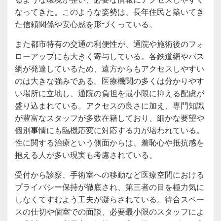
なってきた。このような姿勢は、長年住民と築いてき
た信頼関係や安心感を形づくっている。
また都市特有の交通の利便性が、通院や施術後のフォ
ローアップにも大きく寄与している。各鉄道網やバス
網が発達しているため、遠方からもアクセスしやすい
のは大きな強みである。医療機関の多くは分かりやす
い場所に立地し、通院の負担を最小限に抑える配慮が
盛り込まれている。アクセスの良さに加え、専門知識
が豊富なスタッフが多数在籍しており、細かな要望や
個別事情にも臨機応変に対応する力が培われている。
性に関する治療という側面からは、羞恥心や抵抗感を
抱える人が多い現実も考慮されている。
受付から診察、手術室への移動など医療空間における
プライバシー保持が徹底され、第三者の目を極力気に
しなくてすむよう工夫が凝らされている。待合スペー
スの仕切や個室での面談、必要最小限のスタッフによ